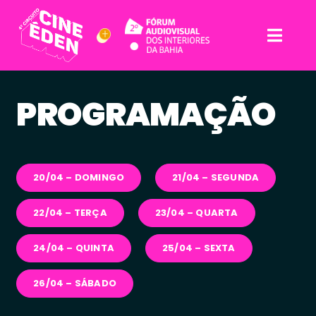
Skip
to
Togg
content
Navig
Sobre
PROGRAMAÇÃO
Filmes
Espaços
20/04 – DOMINGO
21/04 – SEGUNDA
22/04 – TERÇA
23/04 – QUARTA
Programação
24/04 – QUINTA
25/04 – SEXTA
Notícias
26/04 – SÁBADO