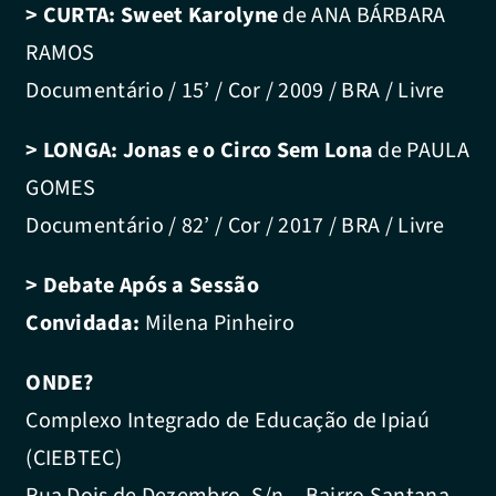
> CURTA:
Sweet Karolyne
de ANA BÁRBARA
RAMOS
Documentário / 15’ / Cor / 2009 / BRA / Livre
> LONGA:
Jonas e o Circo Sem Lona
de PAULA
GOMES
Documentário / 82’ / Cor / 2017 / BRA / Livre
> Debate Após a Sessão
Convidada:
Milena Pinheiro
ONDE?
Complexo Integrado de Educação de Ipiaú
(CIEBTEC)
Rua Dois de Dezembro, S/n – Bairro Santana