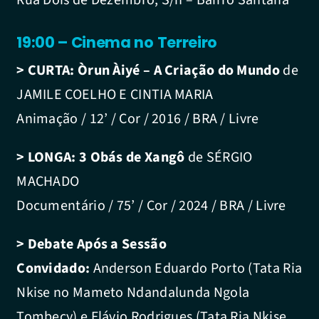
19:00 – Cinema no Terreiro
> CURTA:
Òrun Àiyé – A Criação do Mundo
de
JAMILE COELHO E CINTIA MARIA
Animação / 12’ / Cor / 2016 / BRA / Livre
> LONGA:
3 Obás de Xangô
de SÉRGIO
MACHADO
Documentário / 75’ / Cor / 2024 / BRA / Livre
> Debate Após a Sessão
Convidado:
Anderson Eduardo Porto (Tata Ria
Nkise no Mameto Ndandalunda Ngola
Tombecy) e Flávio Rodrigues (Tata Ria Nkise