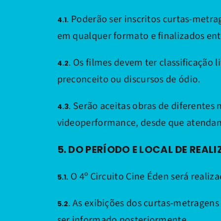
Poderão ser inscritos curtas-metrag
4.1.
em qualquer formato e finalizados entr
Os filmes devem ter classificação 
4.2.
preconceito ou discursos de ódio.
Serão aceitas obras de diferentes
4.3.
videoperformance, desde que atendam à
5. DO PERÍODO E LOCAL DE REAL
O 4º Circuito Cine Éden será realiza
5.1.
As exibições dos curtas-metragens 
5.2.
ser informado posteriormente.