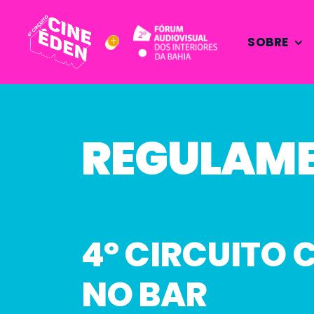
Skip
to
SOBRE
content
REGULAM
4º CIRCUITO 
NO BAR