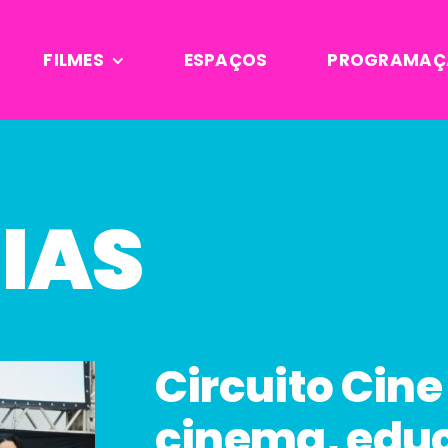
FILMES
ESPAÇOS
PROGRAMAÇ
IAS
Circuito Cine
cinema, edu