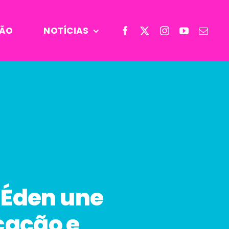
ÃO
NOTÍCIAS
 Éden une
cação e