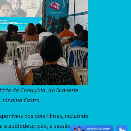
itória da Conquista, no Sudoeste
: Janaína Castro.
sponíveis nos dois filmes, incluindo
va e audiodescrição, a sessão