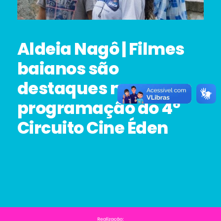
Aldeia Nagô | Filmes
baianos são
destaques na
programação do 4º
Circuito Cine Éden